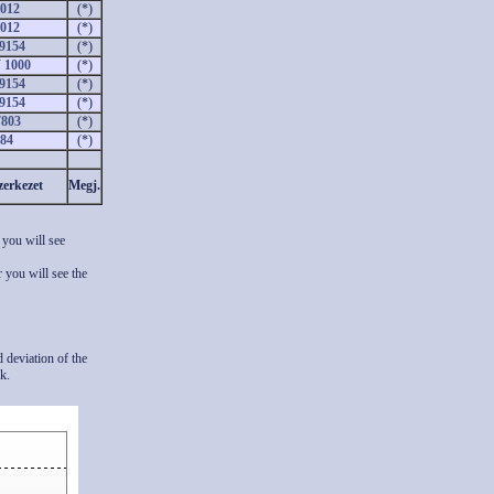
0012
(*)
0012
(*)
9154
(*)
 1000
(*)
9154
(*)
9154
(*)
.7803
(*)
184
(*)
zerkezet
Megj.
 you will see
 you will see the
d deviation of the
k.