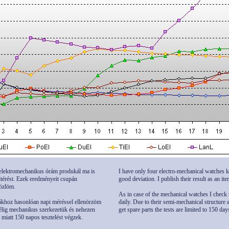
lektromechanikus órám produkál ma is
I have only four electro-mechanical watches k
eltérést. Ezek eredményeit csupán
good deviation. I publish their result as an ite
özlöm.
As in case of the mechanical watches I check t
khoz hasonlóan napi méréssel ellenörzöm
daily. Due to their semi-mechanical structure 
élig mechanikus szerkezetük és nehezen
get spare parts the tests are limited to 150 day
 miatt 150 napos tesztelést végzek.