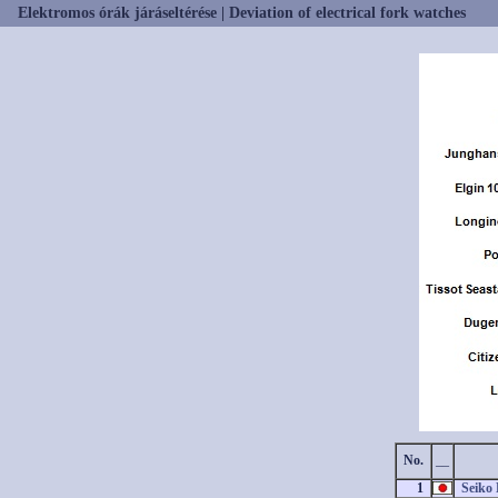
Elektromos órák járáseltérése | Deviation of electrical fork watches
No.
__
1
Seiko 