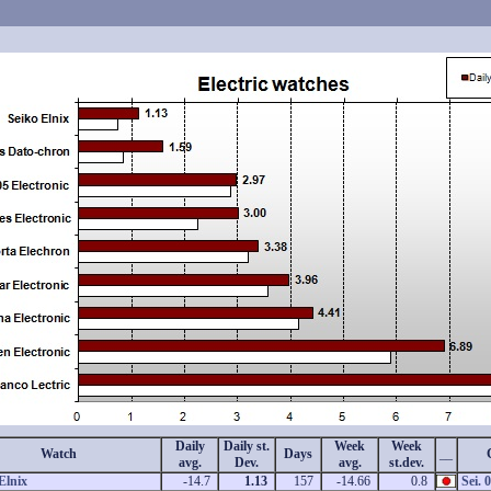
Daily
Daily st.
Week
Week
Watch
Days
__
avg.
Dev.
avg.
st.dev.
Elnix
-14.7
1.13
157
-14.66
0.8
Sei.