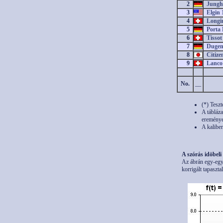
2
Jungha
3
Elgin 1
4
Longin
5
Porta 
6
Tissot 
7
Dugena
8
Citizen
9
Lanco 
No.
__
(*) Teszt
A tábláza
eremények
A kaliber
A szórás idöbeli
Az ábrán egy-egy 
korrigált tapasztal