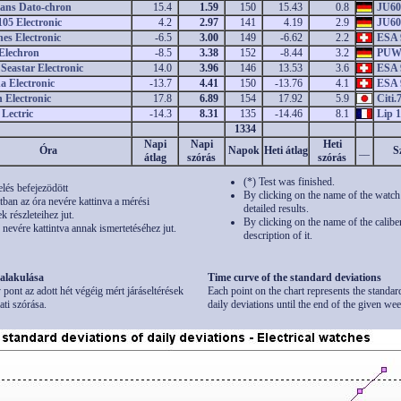
ns Dato-chron
15.4
1.59
150
15.43
0.8
JU6
05 Electronic
4.2
2.97
141
4.19
2.9
JU6
es Electronic
-6.5
3.00
149
-6.62
2.2
ESA 
Elechron
-8.5
3.38
152
-8.44
3.2
PUW
Seastar Electronic
14.0
3.96
146
13.53
3.6
ESA 
 Electronic
-13.7
4.41
150
-13.76
4.1
ESA 
 Electronic
17.8
6.89
154
17.92
5.9
Citi
Lectric
-14.3
8.31
135
-14.46
8.1
Lip 
1334
Napi
Napi
Heti
Óra
Napok
Heti átlag
__
S
átlag
szórás
szórás
(*) Test was finished.
elés befejezödött
By clicking on the name of the watch
tban az óra nevére kattinva a mérési
detailed results.
 részleteihez jut.
By clicking on the name of the caliber
 nevére kattintva annak ismertetéséhez jut.
description of it.
 alakulása
Time curve of the standard deviations
pont az adott hét végéig mért járáseltérések
Each point on the chart represents the standar
ati szórása.
daily deviations until the end of the given wee