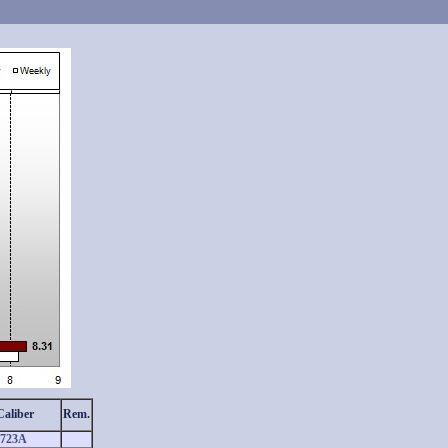
Caliber
Rem.
 0723A