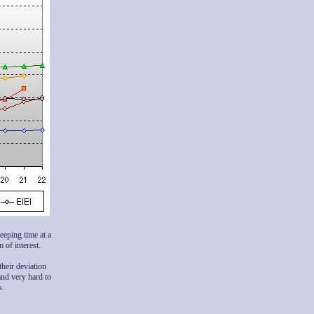
eeping time at a
m of interest.
heir deviation
and very hard to
s.