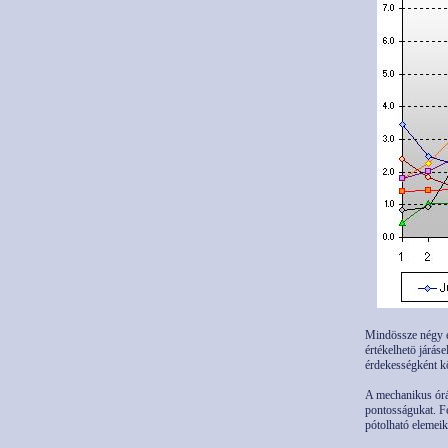
Mindössze négy e
értékelhetö járás
érdekességként k
A mechanikus órá
pontosságukat. F
pótolható elemeik